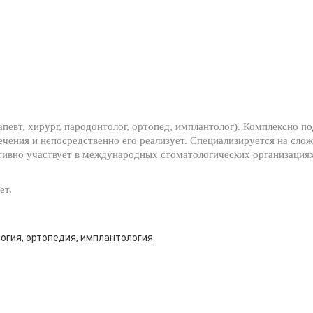
певт, хирург, пародонтолог, ортопед, имплантолог). Комплексно п
лечения и непосредственно его реализует. Специализируется на сл
тивно участвует в международных стоматологических организация
ет.
логия, ортопедия, имплантология