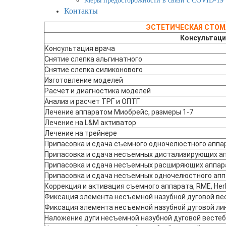
Меры предосторожности в связи с COVID-19
Контакты
ЭСТЕТИЧЕСКАЯ СТО
Консультаци
Консультация врача
Снятие слепка альгинатного
Снятие слепка силиконового
Изготовление моделей
Расчет и диагностика моделей
Анализ и расчет ТРГ и ОПТГ
Лечение аппаратом Миобрейс, размеры 1-7
Лечение на L&M активатор
Лечение на трейнере
Припасовка и сдача съемного одночелюстного аппа
Припасовка и сдача несъемных дистализирующих а
Припасовка и сдача несъемных расширяющих аппар
Припасовка и сдача несъемных одночелюстного ап
Коррекция и активация съемного аппарата, RME, Her
Фиксация элемента несъемной назубной дуговой ве
Фиксация элемента несъемной назубной дуговой ли
Наложение дуги несъемной назубной дуговой вестеб