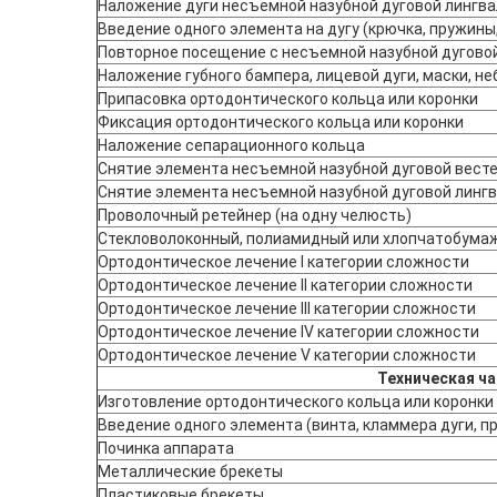
Наложение дуги несъемной назубной дуговой лингва
Введение одного элемента на дугу (крючка, пружин
Повторное посещение с несъемной назубной дугово
Наложение губного бампера, лицевой дуги, маски, не
Припасовка ортодонтического кольца или коронки
Фиксация ортодонтического кольца или коронки
Наложение сепарационного кольца
Снятие элемента несъемной назубной дуговой вест
Снятие элемента несъемной назубной дуговой линг
Проволочный ретейнер (на одну челюсть)
Стекловолоконный, полиамидный или хлопчатобума
Ортодонтическое лечение I категории сложности
Ортодонтическое лечение II категории сложности
Ортодонтическое лечение III категории сложности
Ортодонтическое лечение IV категории сложности
Ортодонтическое лечение V категории сложности
Техническая ч
Изготовление ортодонтического кольца или коронки
Введение одного элемента (винта, кламмера дуги, п
Починка аппарата
Металлические брекеты
Пластиковые брекеты